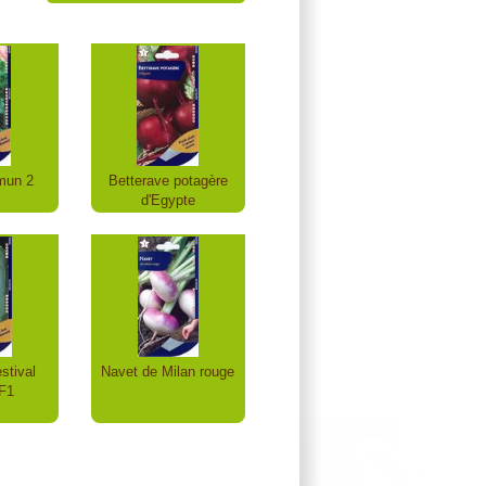
mun 2
Betterave potagère
d'Egypte
stival
Navet de Milan rouge
 F1