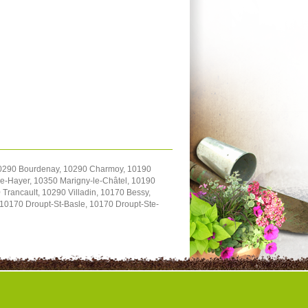
 10290 Bourdenay, 10290 Charmoy, 10190
-le-Hayer, 10350 Marigny-le-Châtel, 10190
Trancault, 10290 Villadin, 10170 Bessy,
10170 Droupt-St-Basle, 10170 Droupt-Ste-