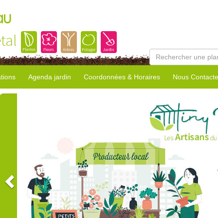
au
tal
tions
Agenda jardin
Coordonnées & Horaires
Nous Contacte
Previous