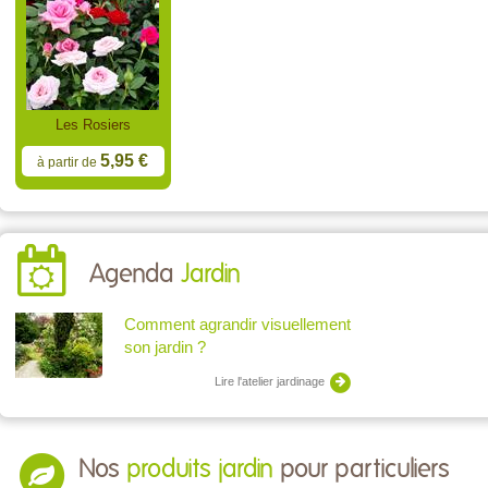
Les Rosiers
5,95 €
à partir de
Agenda
Jardin
Comment agrandir visuellement
son jardin ?
Lire l'atelier jardinage
Nos
produits jardin
pour particuliers