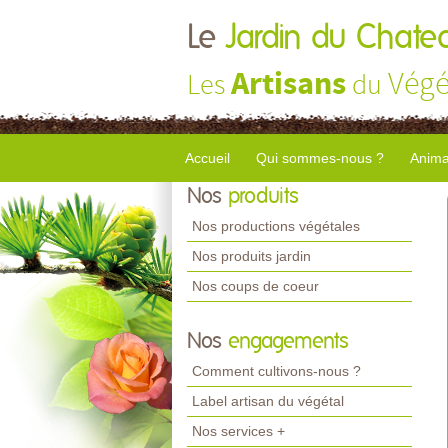
Le
Jardin du Chate
Artisans
Végé
Les
du
Accueil
Qui sommes-nous ?
Anima
Nos
produits
Nos productions végétales
Nos produits jardin
Nos coups de coeur
Nos
engagements
Comment cultivons-nous ?
Label artisan du végétal
Nos services +