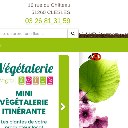
16 rue du Château
51260 CLESLES
03 26 81 31 59
r
Next