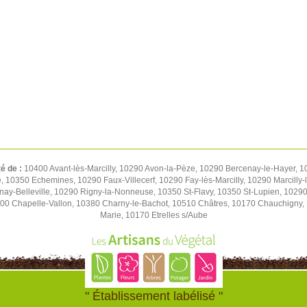
té de :
10400 Avant-lès-Marcilly, 10290 Avon-la-Pèze, 10290 Bercenay-le-Hayer,
re, 10350 Echemines, 10290 Faux-Villecerf, 10290 Fay-lès-Marcilly, 10290 Marcilly
nay-Belleville, 10290 Rigny-la-Nonneuse, 10350 St-Flavy, 10350 St-Lupien, 10290 
0 Chapelle-Vallon, 10380 Charny-le-Bachot, 10510 Châtres, 10170 Chauchigny, 
Marie, 10170 Etrelles s/Aube
" Établissement labélisé "