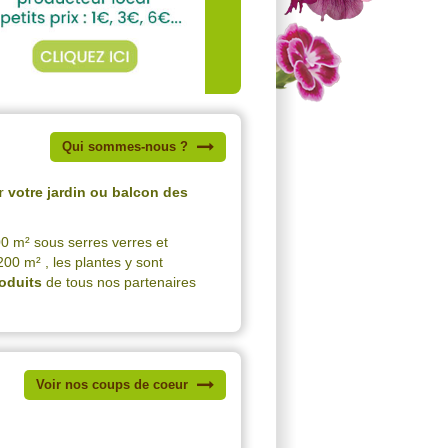
Qui sommes-nous ?
ur
votre jardin ou balcon des
00 m² sous serres verres et
00 m² , les plantes y sont
roduits
de tous nos partenaires
Voir nos coups de coeur