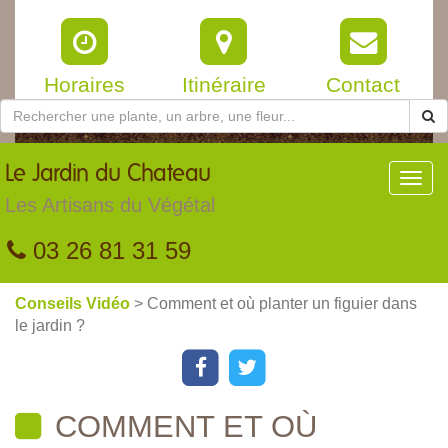
Horaires
Itinéraire
Contact
Le
Jardin du Chateau
Toggl
navig
Les Artisans du Végétal
03 26 81 31 59
Conseils Vidéo
> Comment et où planter un figuier dans
le jardin ?
COMMENT ET OÙ