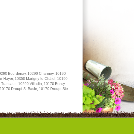
 10290 Bourdenay, 10290 Charmoy, 10190
-le-Hayer, 10350 Marigny-le-Châtel, 10190
Trancault, 10290 Villadin, 10170 Bessy,
10170 Droupt-St-Basle, 10170 Droupt-Ste-