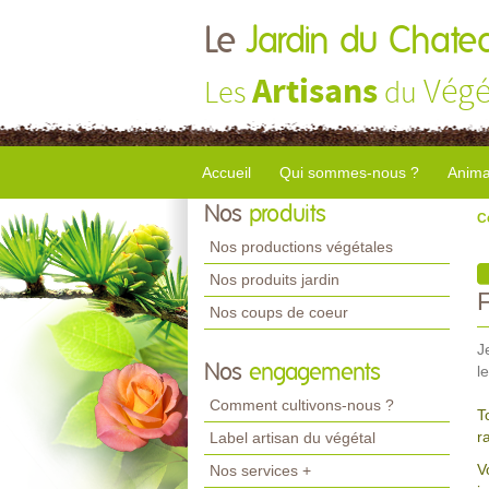
Le
Jardin du Chate
Artisans
Végé
Les
du
Accueil
Qui sommes-nous ?
Anima
Nos
produits
C
Nos productions végétales
Nos produits jardin
Nos coups de coeur
J
Nos
engagements
l
Comment cultivons-nous ?
T
r
Label artisan du végétal
V
Nos services +