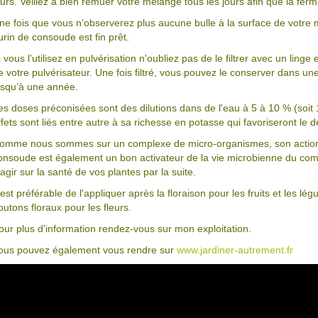
ours. Veillez à bien remuer votre mélange tous les jours afin que la f
ne fois que vous n’observerez plus aucune bulle à la surface de votre
urin de consoude est fin prêt.
i vous l’utilisez en pulvérisation n'oubliez pas de le filtrer avec un lin
e votre pulvérisateur. Une fois filtré, vous pouvez le conserver dans u
usqu’à une année.
es doses préconisées sont des dilutions dans de l'eau à 5 à 10 % (soit 
ffets sont liés entre autre à sa richesse en potasse qui favoriseront le 
omme nous sommes sur un complexe de micro-organismes, son action 
onsoude est également un bon activateur de la vie microbienne du com
'agir sur la santé de vos plantes par la suite.
l est préférable de l'appliquer après la floraison pour les fruits et les l
outons floraux pour les fleurs.
our plus d'information rendez-vous sur mon exploitation.
ous pouvez également vous rendre sur
www.jardiner-autrement.fr