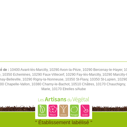
té de :
10400 Avant-lès-Marcilly, 10290 Avon-la-Pèze, 10290 Bercenay-le-Hayer,
re, 10350 Echemines, 10290 Faux-Villecerf, 10290 Fay-lès-Marcilly, 10290 Marcilly
nay-Belleville, 10290 Rigny-la-Nonneuse, 10350 St-Flavy, 10350 St-Lupien, 10290 
0 Chapelle-Vallon, 10380 Charny-le-Bachot, 10510 Châtres, 10170 Chauchigny, 
Marie, 10170 Etrelles s/Aube
" Établissement labélisé "