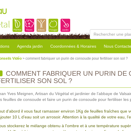
au
tal
tions
Agenda jardin
Coordonnées & Horaires
Nous Contacte
onseils Vidéo
> comment fabriquer un purin de consoude pour fertiliser son sol ?
COMMENT FABRIQUER UN PURIN DE
FERTILISER SON SOL ?
ean Yves Meignen, Artisan du Végétal et jardinier de l’abbaye de Valsai
es feuilles de consoude et faire un purin de consoude pour fertiliser les
out d'abord il vous faut ramasser environ 1Kg de feuilles fraîches que
ajouter 10 L d'eau soit un arrosoir. Attention à la qualité de votre eau, l'
ous stockerez le mélange obtenu à l'ombre et à une température supér