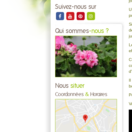
j
Suivez-nous sur
U
p
S
d
Qui sommes
-nous ?
j
L
e
C
c
d
I
Nous
situer
b
Coordonnées
&
Horaires
P
V