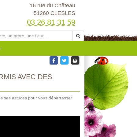
16 rue du Château
51260 CLESLES
03 26 81 31 59
r
MIS AVEC DES
tes ses astuces pour vous débarrasser