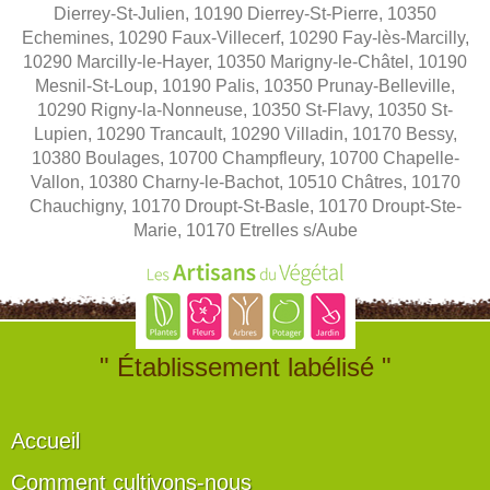
Dierrey-St-Julien, 10190 Dierrey-St-Pierre, 10350
Echemines, 10290 Faux-Villecerf, 10290 Fay-lès-Marcilly,
10290 Marcilly-le-Hayer, 10350 Marigny-le-Châtel, 10190
Mesnil-St-Loup, 10190 Palis, 10350 Prunay-Belleville,
10290 Rigny-la-Nonneuse, 10350 St-Flavy, 10350 St-
Lupien, 10290 Trancault, 10290 Villadin, 10170 Bessy,
10380 Boulages, 10700 Champfleury, 10700 Chapelle-
Vallon, 10380 Charny-le-Bachot, 10510 Châtres, 10170
Chauchigny, 10170 Droupt-St-Basle, 10170 Droupt-Ste-
Marie, 10170 Etrelles s/Aube
" Établissement labélisé "
Accueil
Comment cultivons-nous