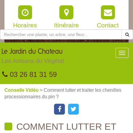
Horaires
Itinéraire
Contact
Le
Jardin du Chateau
Toggl
navig
Les Artisans du Végétal
03 26 81 31 59
Conseils Vidéo
> Comment lutter et traiter les chenilles
processionnaires du pin ?
COMMENT LUTTER ET