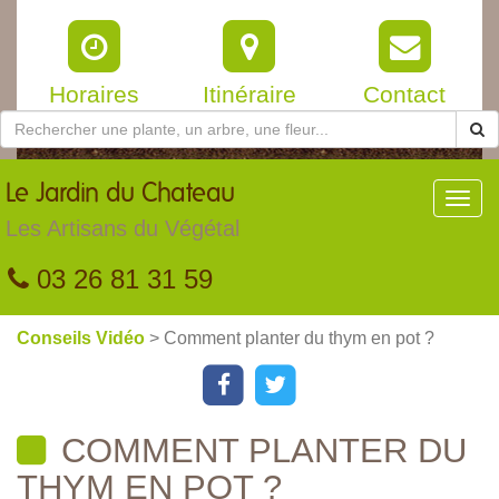
Horaires
Itinéraire
Contact
Le
Jardin du Chateau
Toggl
navig
Les Artisans du Végétal
03 26 81 31 59
Conseils Vidéo
> Comment planter du thym en pot ?
COMMENT PLANTER DU
THYM EN POT ?