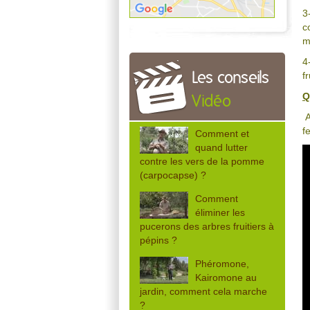
3
c
m
4
f
Les conseils
Q
Vidéo
A
f
Comment et
quand lutter
contre les vers de la pomme
(carpocapse) ?
Comment
éliminer les
pucerons des arbres fruitiers à
pépins ?
Phéromone,
Kairomone au
jardin, comment cela marche
?