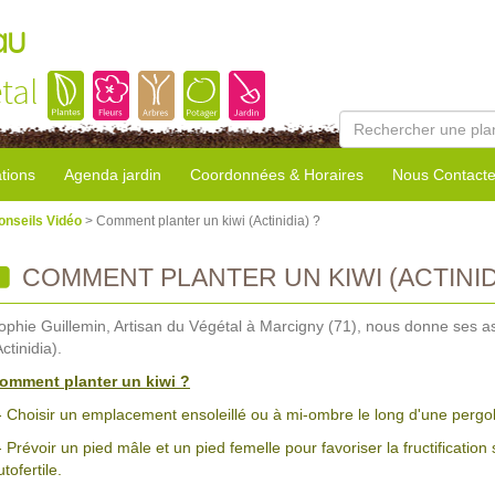
au
tal
tions
Agenda jardin
Coordonnées & Horaires
Nous Contacte
onseils Vidéo
> Comment planter un kiwi (Actinidia) ?
COMMENT PLANTER UN KIWI (ACTINIDI
ophie Guillemin, Artisan du Végétal à Marcigny (71), nous donne ses ast
Actinidia).
omment planter un kiwi ?
- Choisir un emplacement ensoleillé ou à mi-ombre le long d'une pergola
- Prévoir un pied mâle et un pied femelle pour favoriser la fructification
utofertile.