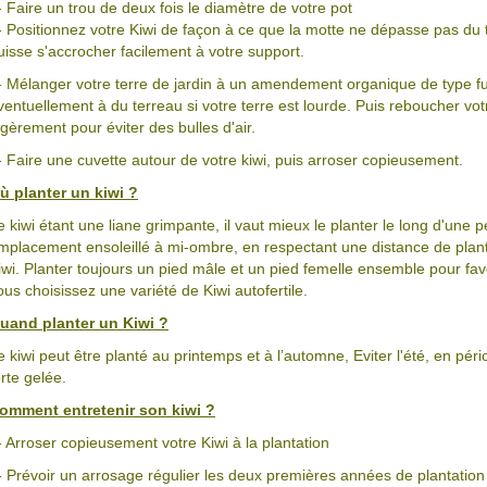
- Faire un trou de deux fois le diamètre de votre pot
- Positionnez votre Kiwi de façon à ce que la motte ne dépasse pas du tr
uisse s'accrocher facilement à votre support.
- Mélanger votre terre de jardin à un amendement organique de type f
ventuellement à du terreau si votre terre est lourde. Puis reboucher vot
égèrement pour éviter des bulles d'air.
- Faire une cuvette autour de votre kiwi, puis arroser copieusement.
ù planter un kiwi ?
e kiwi étant une liane grimpante, il vaut mieux le planter le long d'une p
mplacement ensoleillé à mi-ombre, en respectant une distance de plan
iwi. Planter toujours un pied mâle et un pied femelle ensemble pour favori
ous choisissez une variété de Kiwi autofertile.
uand planter un Kiwi ?
e kiwi peut être planté au printemps et à l’automne, Eviter l'été, en péri
orte gelée.
omment entretenir son kiwi ?
- Arroser copieusement votre Kiwi à la plantation
- Prévoir un arrosage régulier les deux premières années de plantation