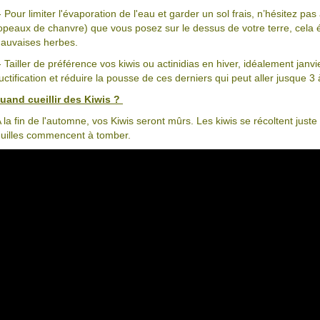
- Pour limiter l'évaporation de l'eau et garder un sol frais, n’hésitez pas à
opeaux de chanvre) que vous posez sur le dessus de votre terre, cela 
auvaises herbes.
- Tailler de préférence vos kiwis ou actinidias en hiver, idéalement janv
ructification et réduire la pousse de ces derniers qui peut aller jusque 3
uand cueillir des Kiwis ?
 la fin de l'automne, vos Kiwis seront mûrs. Les kiwis se récoltent juste
euilles commencent à tomber.