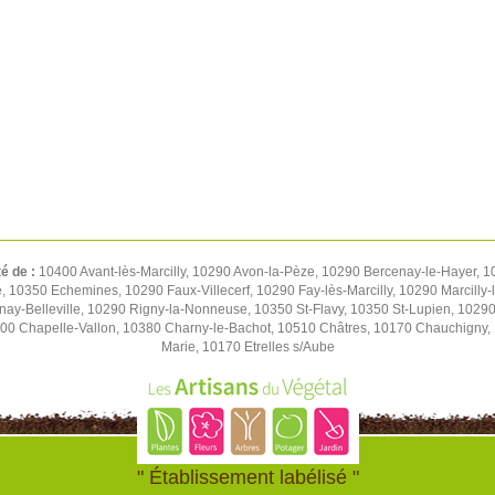
té de :
10400 Avant-lès-Marcilly, 10290 Avon-la-Pèze, 10290 Bercenay-le-Hayer,
re, 10350 Echemines, 10290 Faux-Villecerf, 10290 Fay-lès-Marcilly, 10290 Marcilly
nay-Belleville, 10290 Rigny-la-Nonneuse, 10350 St-Flavy, 10350 St-Lupien, 10290 
0 Chapelle-Vallon, 10380 Charny-le-Bachot, 10510 Châtres, 10170 Chauchigny, 
Marie, 10170 Etrelles s/Aube
" Établissement labélisé "