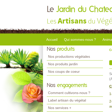
Le
Jardin du Chate
Artisans
Végé
Les
du
Accueil
Qui sommes-nous ?
Anima
Nos
produits
C
Nos productions végétales
Nos produits jardin
Nos coups de coeur
S
(
Nos
engagements
C
Comment cultivons-nous ?
1
Label artisan du végétal
2
a
Nos services +