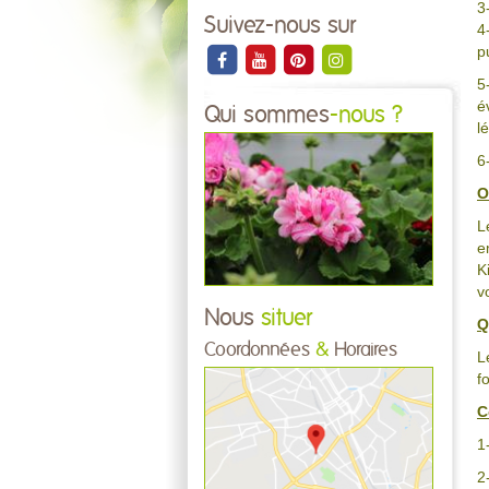
3
Suivez-nous sur
4
p
5
é
Qui sommes
-nous ?
l
6
O
L
e
K
v
Nous
situer
Q
Coordonnées
&
Horaires
L
f
C
1
2