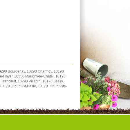
 10290 Bourdenay, 10290 Charmoy, 10190
-le-Hayer, 10350 Marigny-le-Châtel, 10190
Trancault, 10290 Villadin, 10170 Bessy,
10170 Droupt-St-Basle, 10170 Droupt-Ste-