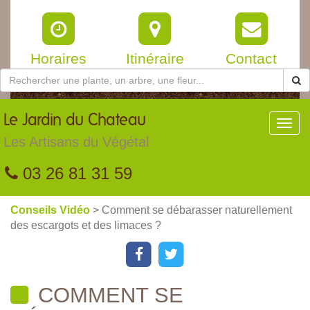
Horaires
Itinéraire
Contact
Le
Jardin du Chateau
Toggl
navig
Les Artisans du Végétal
03 26 81 31 59
Conseils Vidéo
> Comment se débarasser naturellement
des escargots et des limaces ?
COMMENT SE