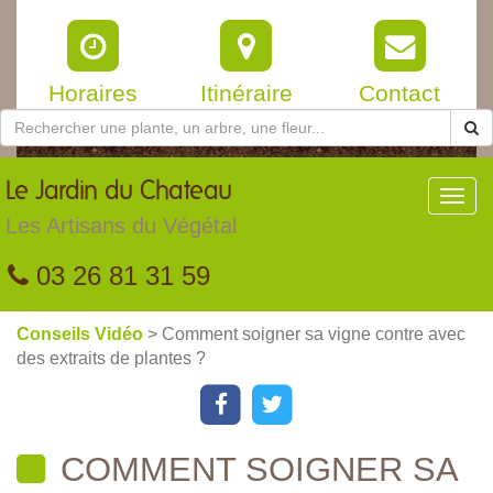
Horaires
Itinéraire
Contact
Le
Jardin du Chateau
Toggl
navig
Les Artisans du Végétal
03 26 81 31 59
Conseils Vidéo
> Comment soigner sa vigne contre avec
des extraits de plantes ?
COMMENT SOIGNER SA