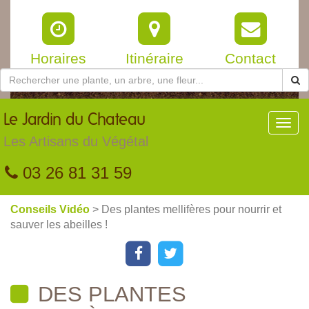
Horaires
Itinéraire
Contact
Le
Jardin du Chateau
Toggl
navig
Les Artisans du Végétal
03 26 81 31 59
Conseils Vidéo
> Des plantes mellifères pour nourrir et
sauver les abeilles !
DES PLANTES