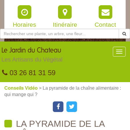
Horaires
Itinéraire
Contact
Le
Jardin du Chateau
Toggl
navig
Les Artisans du Végétal
03 26 81 31 59
Conseils Vidéo
> La pyramide de la chaîne alimentaire :
qui mange qui ?
LA PYRAMIDE DE LA