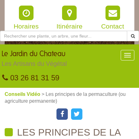
Horaires
Itinéraire
Contact
Le
Jardin du Chateau
Toggl
navig
Les Artisans du Végétal
03 26 81 31 59
Conseils Vidéo
> Les principes de la permaculture (ou
agriculture permanente)
LES PRINCIPES DE LA