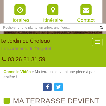
Horaires
Itinéraire
Contact
Le
Jardin du Chateau
Toggl
navig
Les Artisans du Végétal
03 26 81 31 59
Conseils Vidéo
> Ma terrasse devient une pièce à part
entière !
MA TERRASSE DEVIENT