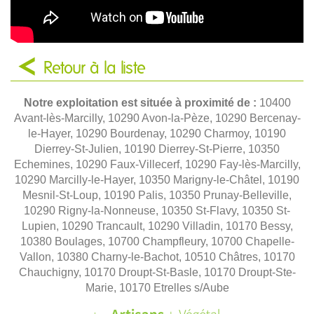
Retour à la liste
Notre exploitation est située à proximité de :
10400
Avant-lès-Marcilly, 10290 Avon-la-Pèze, 10290 Bercenay-
le-Hayer, 10290 Bourdenay, 10290 Charmoy, 10190
Dierrey-St-Julien, 10190 Dierrey-St-Pierre, 10350
Echemines, 10290 Faux-Villecerf, 10290 Fay-lès-Marcilly,
10290 Marcilly-le-Hayer, 10350 Marigny-le-Châtel, 10190
Mesnil-St-Loup, 10190 Palis, 10350 Prunay-Belleville,
10290 Rigny-la-Nonneuse, 10350 St-Flavy, 10350 St-
Lupien, 10290 Trancault, 10290 Villadin, 10170 Bessy,
10380 Boulages, 10700 Champfleury, 10700 Chapelle-
Vallon, 10380 Charny-le-Bachot, 10510 Châtres, 10170
Chauchigny, 10170 Droupt-St-Basle, 10170 Droupt-Ste-
Marie, 10170 Etrelles s/Aube