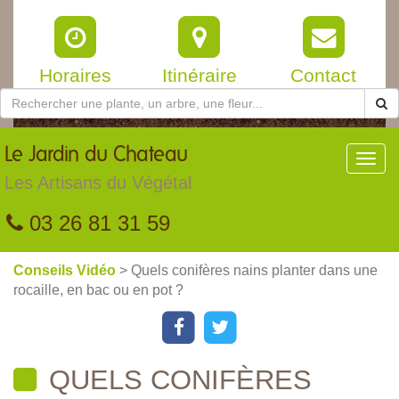
Horaires
Itinéraire
Contact
Le
Jardin du Chateau
Toggl
navig
Les Artisans du Végétal
03 26 81 31 59
Conseils Vidéo
> Quels conifères nains planter dans une
rocaille, en bac ou en pot ?
QUELS CONIFÈRES