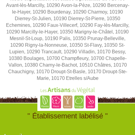
Avant-lès-Marcilly, 10290 Avon-la-Pèze, 10290 Bercenay-
le-Hayer, 10290 Bourdenay, 10290 Charmoy, 10190
Dierrey-St-Julien, 10190 Dierrey-St-Pierre, 10350
Echemines, 10290 Faux-Villecerf, 10290 Fay-lès-Marcilly,
10290 Marcilly-le-Hayer, 10350 Marigny-le-Châtel, 10190
Mesnil-St-Loup, 10190 Palis, 10350 Prunay-Belleville,
10290 Rigny-la-Nonneuse, 10350 St-Flavy, 10350 St-
Lupien, 10290 Trancault, 10290 Villadin, 10170 Bessy,
10380 Boulages, 10700 Champfleury, 10700 Chapelle-
Vallon, 10380 Charny-le-Bachot, 10510 Châtres, 10170
Chauchigny, 10170 Droupt-St-Basle, 10170 Droupt-Ste-
Marie, 10170 Etrelles s/Aube
" Établissement labélisé "