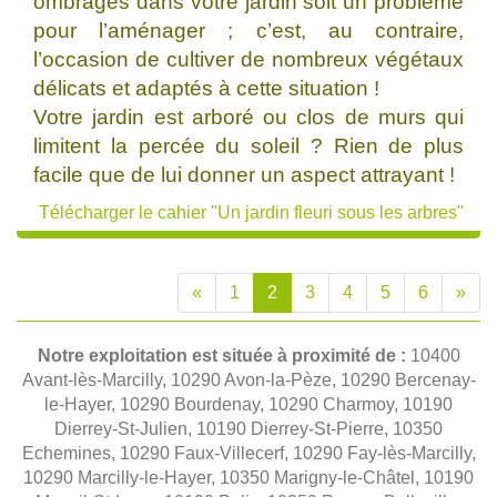
ombragés dans votre jardin soit un problème
pour l’aménager ; c’est, au contraire,
l’occasion de cultiver de nombreux végétaux
délicats et adaptés à cette situation !
Votre jardin est arboré ou clos de murs qui
limitent la percée du soleil ? Rien de plus
facile que de lui donner un aspect attrayant !
Télécharger le cahier "Un jardin fleuri sous les arbres"
«
1
2
3
4
5
6
»
Notre exploitation est située à proximité de :
10400
Avant-lès-Marcilly, 10290 Avon-la-Pèze, 10290 Bercenay-
le-Hayer, 10290 Bourdenay, 10290 Charmoy, 10190
Dierrey-St-Julien, 10190 Dierrey-St-Pierre, 10350
Echemines, 10290 Faux-Villecerf, 10290 Fay-lès-Marcilly,
10290 Marcilly-le-Hayer, 10350 Marigny-le-Châtel, 10190