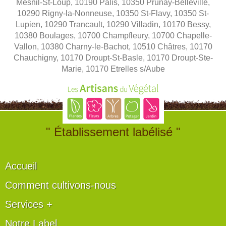
Mesnil-St-Loup, 10190 Palis, 10350 Prunay-Belleville,
10290 Rigny-la-Nonneuse, 10350 St-Flavy, 10350 St-
Lupien, 10290 Trancault, 10290 Villadin, 10170 Bessy,
10380 Boulages, 10700 Champfleury, 10700 Chapelle-
Vallon, 10380 Charny-le-Bachot, 10510 Châtres, 10170
Chauchigny, 10170 Droupt-St-Basle, 10170 Droupt-Ste-
Marie, 10170 Etrelles s/Aube
" Établissement labélisé "
Accueil
Comment cultivons-nous
Services +
Notre Label