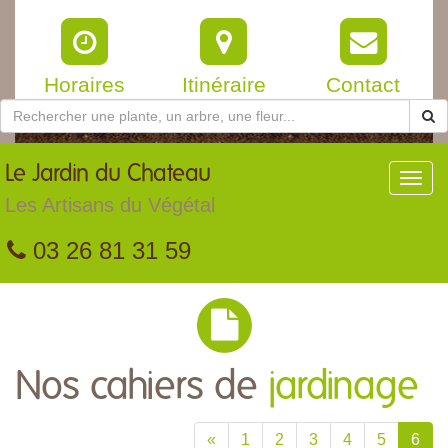
Horaires
Itinéraire
Contact
Le
Jardin du Chateau
Toggl
navig
Les Artisans du Végétal
03 26 81 31 59
Nos cahiers de
jardinage
«
1
2
3
4
5
6