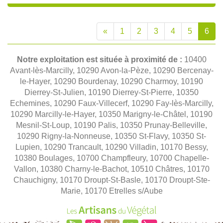
«
1
2
3
4
5
6
Notre exploitation est située à proximité de :
10400
Avant-lès-Marcilly, 10290 Avon-la-Pèze, 10290 Bercenay-
le-Hayer, 10290 Bourdenay, 10290 Charmoy, 10190
Dierrey-St-Julien, 10190 Dierrey-St-Pierre, 10350
Echemines, 10290 Faux-Villecerf, 10290 Fay-lès-Marcilly,
10290 Marcilly-le-Hayer, 10350 Marigny-le-Châtel, 10190
Mesnil-St-Loup, 10190 Palis, 10350 Prunay-Belleville,
10290 Rigny-la-Nonneuse, 10350 St-Flavy, 10350 St-
Lupien, 10290 Trancault, 10290 Villadin, 10170 Bessy,
10380 Boulages, 10700 Champfleury, 10700 Chapelle-
Vallon, 10380 Charny-le-Bachot, 10510 Châtres, 10170
Chauchigny, 10170 Droupt-St-Basle, 10170 Droupt-Ste-
Marie, 10170 Etrelles s/Aube