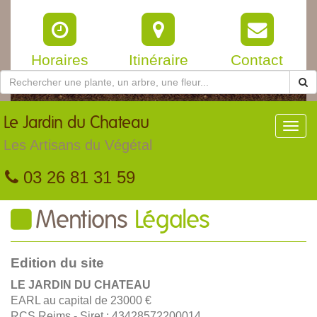
Horaires
Itinéraire
Contact
Le
Jardin du Chateau
Toggl
navig
Les Artisans du Végétal
03 26 81 31 59
Mentions
Légales
Edition du site
LE JARDIN DU CHATEAU
EARL au capital de 23000 €
RCS Reims - Siret : 43428572200014