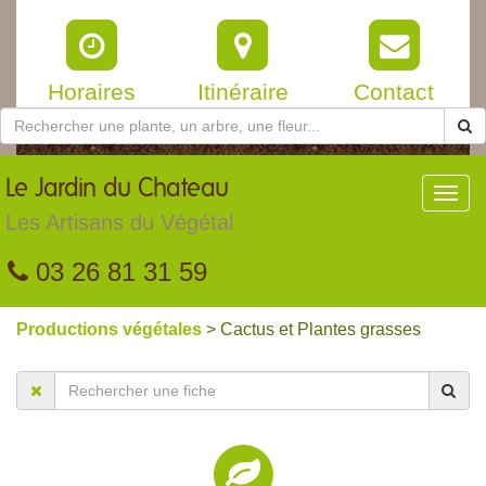
Horaires
Itinéraire
Contact
Le
Jardin du Chateau
Toggl
navig
Les Artisans du Végétal
03 26 81 31 59
Productions végétales
> Cactus et Plantes grasses