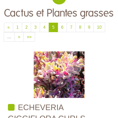
Cactus et Plantes grasses
«
1
2
3
4
5
6
7
8
9
10
…
»
»»
ECHEVERIA