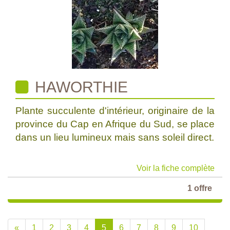
HAWORTHIE
Plante succulente d'intérieur, originaire de la
province du Cap en Afrique du Sud, se place
dans un lieu lumineux mais sans soleil direct.
Voir la fiche complète
1 offre
«
1
2
3
4
5
6
7
8
9
10