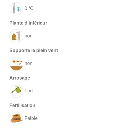
0 °C
non
non
Fort
Faible