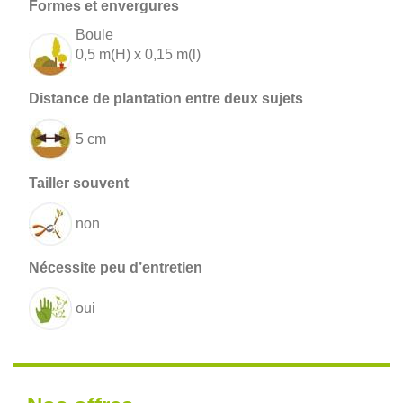
Boule
0,5 m(H) x 0,15 m(l)
5 cm
non
oui