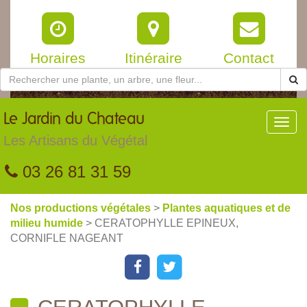
Horaires
Itinéraire
Contact
Le
Jardin du Chateau
Toggl
navig
Les Artisans du Végétal
03 26 81 31 59
Nos productions végétales
>
Plantes aquatiques et de
milieu humide
> CERATOPHYLLE EPINEUX,
CORNIFLE NAGEANT
CERATOPHYLLE