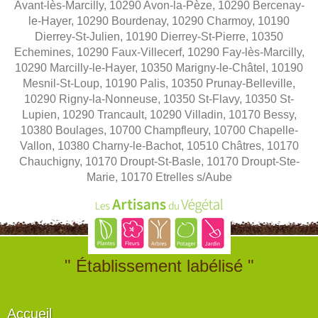
Avant-lès-Marcilly, 10290 Avon-la-Pèze, 10290 Bercenay-
le-Hayer, 10290 Bourdenay, 10290 Charmoy, 10190
Dierrey-St-Julien, 10190 Dierrey-St-Pierre, 10350
Echemines, 10290 Faux-Villecerf, 10290 Fay-lès-Marcilly,
10290 Marcilly-le-Hayer, 10350 Marigny-le-Châtel, 10190
Mesnil-St-Loup, 10190 Palis, 10350 Prunay-Belleville,
10290 Rigny-la-Nonneuse, 10350 St-Flavy, 10350 St-
Lupien, 10290 Trancault, 10290 Villadin, 10170 Bessy,
10380 Boulages, 10700 Champfleury, 10700 Chapelle-
Vallon, 10380 Charny-le-Bachot, 10510 Châtres, 10170
Chauchigny, 10170 Droupt-St-Basle, 10170 Droupt-Ste-
Marie, 10170 Etrelles s/Aube
" Établissement labélisé "
Accueil