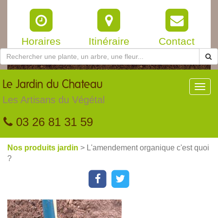
Horaires
Itinéraire
Contact
Le
Jardin du Chateau
Toggl
navig
Les Artisans du Végétal
03 26 81 31 59
Nos produits jardin
> L'amendement organique c'est quoi
?