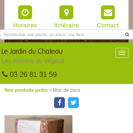
Horaires
Itinéraire
Contact
Le
Jardin du Chateau
Toggl
navig
Les Artisans du Végétal
03 26 81 31 59
Nos produits jardin
> Bloc de coco