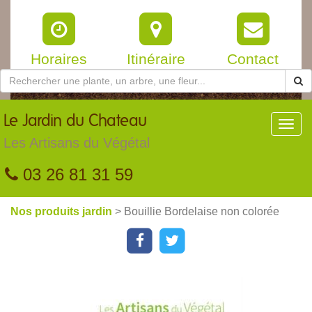
Horaires
Itinéraire
Contact
Le
Jardin du Chateau
Toggl
navig
Les Artisans du Végétal
03 26 81 31 59
Nos produits jardin
> Bouillie Bordelaise non colorée