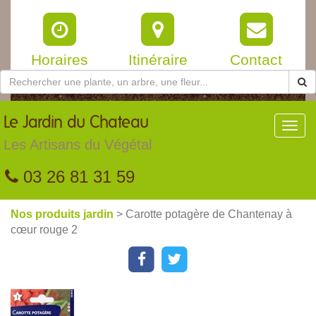
Horaires
Itinéraire
Contact
Le
Jardin du Chateau
Toggl
navig
Les Artisans du Végétal
03 26 81 31 59
Nos produits jardin
> Carotte potagère de Chantenay à
cœur rouge 2