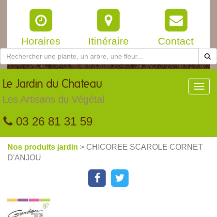
Horaires
Itinéraire
Contact
Le
Jardin du Chateau
Toggl
navig
Les Artisans du Végétal
03 26 81 31 59
Nos produits jardin
> CHICOREE SCAROLE CORNET
D'ANJOU