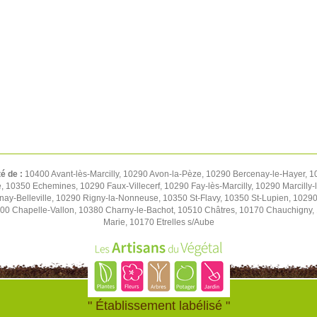
té de :
10400 Avant-lès-Marcilly, 10290 Avon-la-Pèze, 10290 Bercenay-le-Hayer,
re, 10350 Echemines, 10290 Faux-Villecerf, 10290 Fay-lès-Marcilly, 10290 Marcilly
nay-Belleville, 10290 Rigny-la-Nonneuse, 10350 St-Flavy, 10350 St-Lupien, 10290 
0 Chapelle-Vallon, 10380 Charny-le-Bachot, 10510 Châtres, 10170 Chauchigny, 
Marie, 10170 Etrelles s/Aube
" Établissement labélisé "