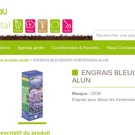
au
tal
tions
Agenda jardin
Coordonnées & Horaires
Nous Contacte
os produits jardin
> ENGRAIS BLEUISSANT HORTENSIAS-ALUN
ENGRAIS BLEUI
ALUN
Marque :
DCM
Engrais pour bleuir les hortensia
escriptif du produit