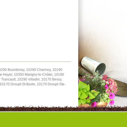
 10290 Bourdenay, 10290 Charmoy, 10190
-le-Hayer, 10350 Marigny-le-Châtel, 10190
Trancault, 10290 Villadin, 10170 Bessy,
10170 Droupt-St-Basle, 10170 Droupt-Ste-