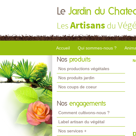
Le
Jardin du Chate
Artisans
Végé
Les
du
Accueil
Qui sommes-nous ?
Anima
Nos
produits
N
Nos productions végétales
Nos produits jardin
Nos coups de coeur
Nos
engagements
Comment cultivons-nous ?
Label artisan du végétal
Nos services +
D