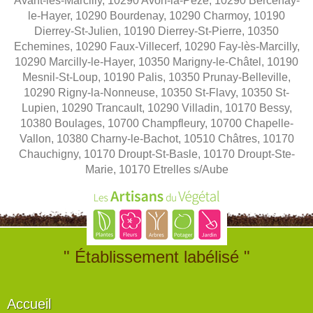
Avant-lès-Marcilly, 10290 Avon-la-Pèze, 10290 Bercenay-
le-Hayer, 10290 Bourdenay, 10290 Charmoy, 10190
Dierrey-St-Julien, 10190 Dierrey-St-Pierre, 10350
Echemines, 10290 Faux-Villecerf, 10290 Fay-lès-Marcilly,
10290 Marcilly-le-Hayer, 10350 Marigny-le-Châtel, 10190
Mesnil-St-Loup, 10190 Palis, 10350 Prunay-Belleville,
10290 Rigny-la-Nonneuse, 10350 St-Flavy, 10350 St-
Lupien, 10290 Trancault, 10290 Villadin, 10170 Bessy,
10380 Boulages, 10700 Champfleury, 10700 Chapelle-
Vallon, 10380 Charny-le-Bachot, 10510 Châtres, 10170
Chauchigny, 10170 Droupt-St-Basle, 10170 Droupt-Ste-
Marie, 10170 Etrelles s/Aube
" Établissement labélisé "
Accueil