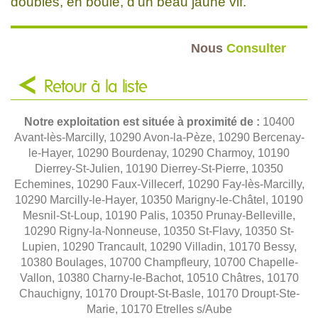
doubles, en boule, d'un beau jaune vif.
Nous
Consulter
Retour à la liste
Notre exploitation est située à proximité de :
10400
Avant-lès-Marcilly, 10290 Avon-la-Pèze, 10290 Bercenay-
le-Hayer, 10290 Bourdenay, 10290 Charmoy, 10190
Dierrey-St-Julien, 10190 Dierrey-St-Pierre, 10350
Echemines, 10290 Faux-Villecerf, 10290 Fay-lès-Marcilly,
10290 Marcilly-le-Hayer, 10350 Marigny-le-Châtel, 10190
Mesnil-St-Loup, 10190 Palis, 10350 Prunay-Belleville,
10290 Rigny-la-Nonneuse, 10350 St-Flavy, 10350 St-
Lupien, 10290 Trancault, 10290 Villadin, 10170 Bessy,
10380 Boulages, 10700 Champfleury, 10700 Chapelle-
Vallon, 10380 Charny-le-Bachot, 10510 Châtres, 10170
Chauchigny, 10170 Droupt-St-Basle, 10170 Droupt-Ste-
Marie, 10170 Etrelles s/Aube