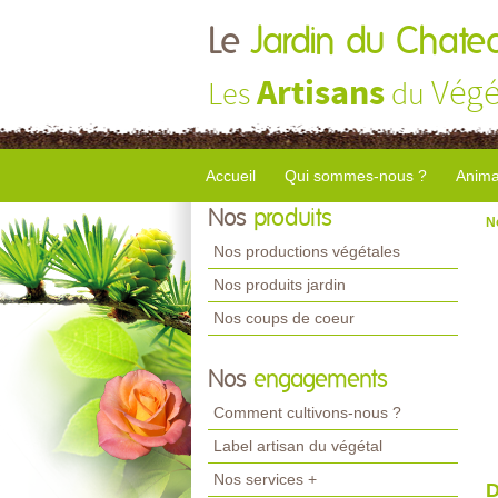
Le
Jardin du Chate
Artisans
Végé
Les
du
Accueil
Qui sommes-nous ?
Anima
Nos
produits
N
Nos productions végétales
Nos produits jardin
Nos coups de coeur
Nos
engagements
Comment cultivons-nous ?
Label artisan du végétal
Nos services +
D