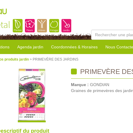
au
tal
tions
Agenda jardin
Coordonnées & Horaires
Nous Contacte
os produits jardin
> PRIMEVÈRE DES JARDINS
PRIMEVÈRE DE
Marque :
GONDIAN
Graines de primevères des jardin
escriptif du produit