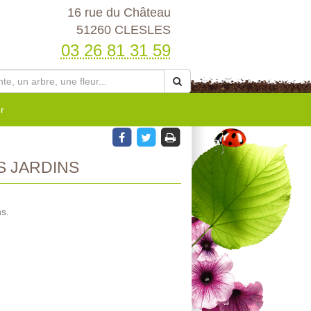
16 rue du Château
51260 CLESLES
03 26 81 31 59
r
S JARDINS
s.