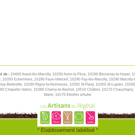
té de :
10400 Avant-lès-Marcilly, 10290 Avon-la-Pèze, 10290 Bercenay-le-Hayer,
re, 10350 Echemines, 10290 Faux-Villecerf, 10290 Fay-lès-Marcilly, 10290 Marcilly
nay-Belleville, 10290 Rigny-la-Nonneuse, 10350 St-Flavy, 10350 St-Lupien, 10290 
0 Chapelle-Vallon, 10380 Charny-le-Bachot, 10510 Châtres, 10170 Chauchigny, 
Marie, 10170 Etrelles s/Aube
" Établissement labélisé "