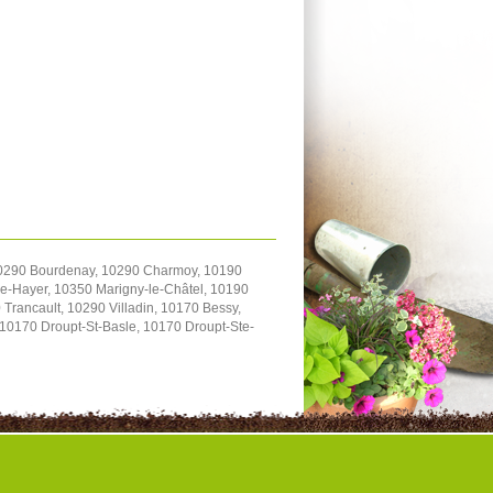
 10290 Bourdenay, 10290 Charmoy, 10190
-le-Hayer, 10350 Marigny-le-Châtel, 10190
Trancault, 10290 Villadin, 10170 Bessy,
10170 Droupt-St-Basle, 10170 Droupt-Ste-