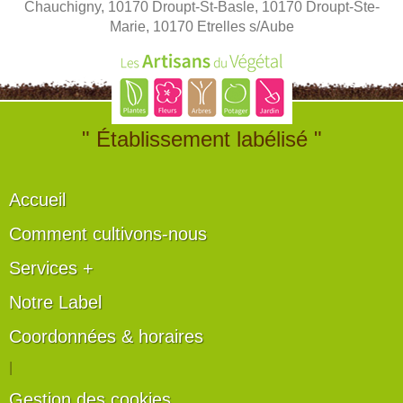
Chauchigny, 10170 Droupt-St-Basle, 10170 Droupt-Ste-
Marie, 10170 Etrelles s/Aube
" Établissement labélisé "
Accueil
Comment cultivons-nous
Services +
Notre Label
Coordonnées & horaires
|
Gestion des cookies