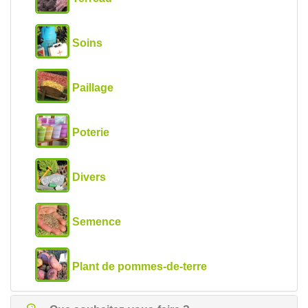
Soins
Paillage
Poterie
Divers
Semence
Plant de pommes-de-terre