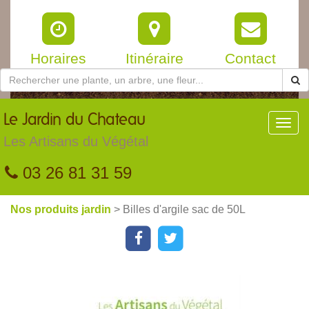
Horaires
Itinéraire
Contact
Le
Jardin du Chateau
Toggl
navig
Les Artisans du Végétal
03 26 81 31 59
Nos produits jardin
> Billes d'argile sac de 50L