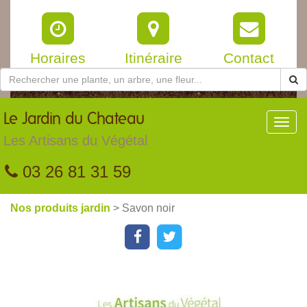
Horaires
Itinéraire
Contact
Le
Jardin du Chateau
Toggl
navig
Les Artisans du Végétal
03 26 81 31 59
Nos produits jardin
> Savon noir