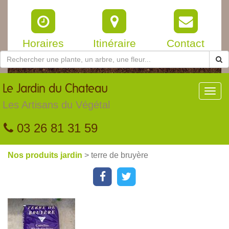
Horaires
Itinéraire
Contact
Le
Jardin du Chateau
Toggl
navig
Les Artisans du Végétal
03 26 81 31 59
Nos produits jardin
> terre de bruyère