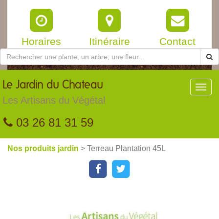
Horaires
Itinéraire
Contact
Le
Jardin du Chateau
Toggl
navig
Les Artisans du Végétal
03 26 81 31 59
Nos produits jardin
> Terreau Plantation 45L