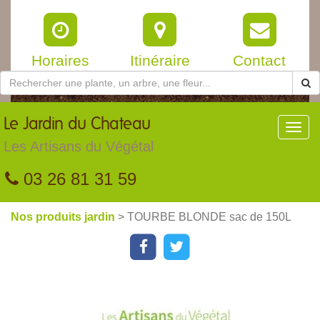
Horaires
Itinéraire
Contact
Le
Jardin du Chateau
Toggl
navig
Les Artisans du Végétal
03 26 81 31 59
Nos produits jardin
> TOURBE BLONDE sac de 150L